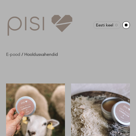
Eesti keel
E-pood
/
Hooldusvahendid