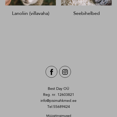
Lanoliin (villavaha)
Seebihelbed
Best Day OÜ
Reg. nr. 12603821
info@pisimahkmed.ee
Tel:55689424
Müügitingimused