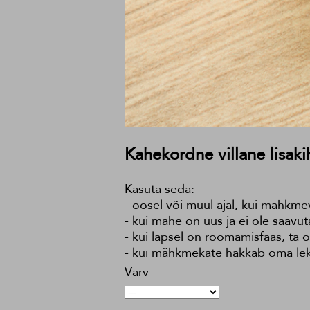
Kahekordne villane lisak
Kasuta seda:
- öösel või muul ajal, kui mähkme
- kui mähe on uus ja ei ole saavu
- kui lapsel on roomamisfaas, ta 
- kui mähkmekate hakkab oma lekke
Värv