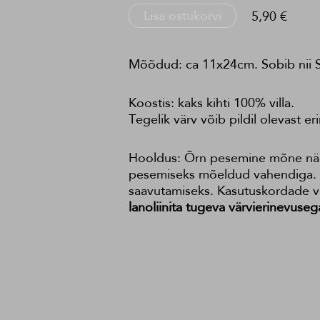
Lisa ostukorvi
5,90 €
Mõõdud: ca 11x24cm. Sobib nii S
Koostis: kaks kihti 100% villa.
Tegelik värv võib pildil olevast er
Hooldus: Õrn pesemine mõne nädal
pesemiseks mõeldud vahendiga. Va
saavutamiseks. Kasutuskordade va
lanoliinita tugeva värvierinevuseg