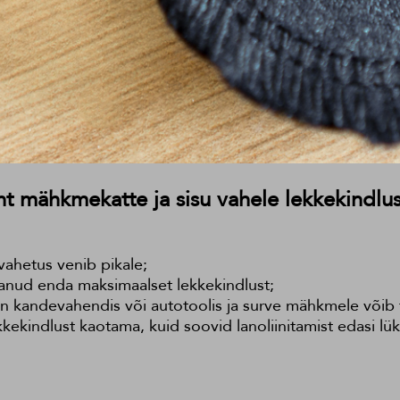
iht mähkmekatte ja sisu vahele lekkekindl
vahetus venib pikale;
tanud enda maksimaalset lekkekindlust;
on kandevahendis või autotoolis ja surve mähkmele võib 
kindlust kaotama, kuid soovid lanoliinitamist edasi lük