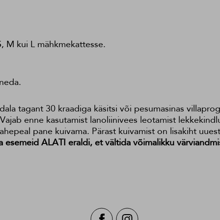
, M kui L mähkmekattesse.
ineda.
a tagant 30 kraadiga käsitsi või pesumasinas villaprogr
jab enne kasutamist lanoliinivees leotamist lekkekindlu
hepeal pane kuivama. Pärast kuivamist on lisakiht uuest
a esemeid ALATI eraldi, et vältida võimalikku värviandmi