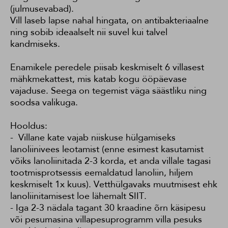
(julmusevabad).
Vill laseb lapse nahal hingata, on antibakteriaalne
ning sobib ideaalselt nii suvel kui talvel
kandmiseks.
Enamikele peredele piisab keskmiselt 6 villasest
mähkmekattest, mis katab kogu ööpäevase
vajaduse. Seega on tegemist väga säästliku ning
soodsa valikuga.
Hooldus:
- Villane kate vajab niiskuse hülgamiseks
lanoliinivees leotamist (enne esimest kasutamist
võiks lanoliinitada 2-3 korda, et anda villale tagasi
tootmisprotsessis eemaldatud lanoliin, hiljem
keskmiselt 1x kuus). Vetthülgavaks muutmisest ehk
lanoliinitamisest loe lähemalt
SIIT
.
- Iga 2-3 nädala tagant 30 kraadine õrn käsipesu
või pesumasina villapesuprogramm villa pesuks