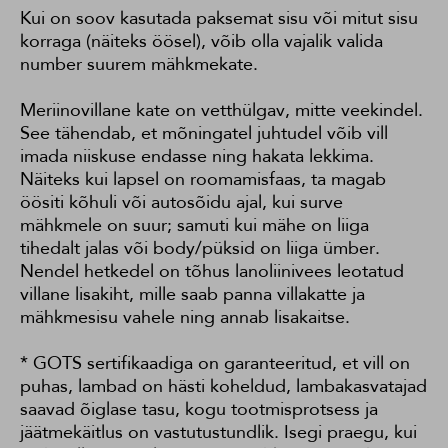
Kui on soov kasutada paksemat sisu või mitut sisu
korraga (näiteks öösel), võib olla vajalik valida
number suurem mähkmekate.
Meriinovillane kate on vetthülgav, mitte veekindel.
See tähendab, et mõningatel juhtudel võib vill
imada niiskuse endasse ning hakata lekkima.
Näiteks kui lapsel on roomamisfaas, ta magab
öösiti kõhuli või autosõidu ajal, kui surve
mähkmele on suur; samuti kui mähe on liiga
tihedalt jalas või body/püksid on liiga ümber.
Nendel hetkedel on tõhus lanoliinivees leotatud
villane lisakiht, mille saab panna villakatte ja
mähkmesisu vahele ning annab lisakaitse.
* GOTS sertifikaadiga on garanteeritud, et vill on
puhas, lambad on hästi koheldud, lambakasvatajad
saavad õiglase tasu, kogu tootmisprotsess ja
jäätmekäitlus on vastutustundlik. Isegi praegu, kui