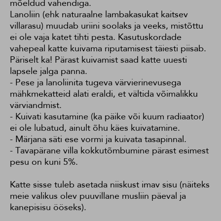
mõeldud vahendiga.
Lanoliin (ehk naturaalne lambakasukat kaitsev
villarasu) muudab uriini soolaks ja veeks, mistõttu
ei ole vaja katet tihti pesta. Kasutuskordade
vahepeal katte kuivama riputamisest täiesti piisab.
Päriselt ka! Pärast kuivamist saad katte uuesti
lapsele jalga panna.
- Pese ja lanoliinita tugeva värvierinevusega
mähkmekatteid alati eraldi, et vältida võimalikku
värviandmist.
- Kuivati kasutamine (ka päike või kuum radiaator)
ei ole lubatud, ainult õhu käes kuivatamine.
- Märjana säti ese vormi ja kuivata tasapinnal.
- Tavapärane villa kokkutõmbumine pärast esimest
pesu on kuni 5%.
Katte sisse tuleb asetada niiskust imav sisu (näiteks
meie valikus olev puuvillane musliin päeval ja
kanepisisu ööseks).