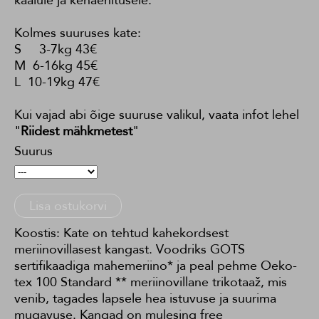
Kolmes suuruses kate:
S 3-7kg 43€
M 6-16kg 45€
L 10-19kg 47€
Kui vajad abi õige suuruse valikul, vaata infot lehel
"
Riidest mähkmetest
"
Suurus
Lisa ostukorvi
Koostis: Kate on tehtud kahekordsest
meriinovillasest kangast. Voodriks GOTS
sertifikaadiga mahemeriino* ja peal pehme Oeko-
tex 100 Standard ** meriinovillane trikotaaž, mis
venib, tagades lapsele hea istuvuse ja suurima
mugavuse. Kangad on mulesing free