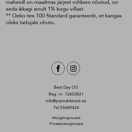
mahevill on maailmas järjest rohkem nõutud, on
seda ikkagi ainult 1% kogu villast.
** Oeko-tex 100 Standard garanteerib, et kangas
oleks tarbijale ohutu.
Best Day OÜ
Reg. nr. 12603821
info@pisimahkmed.ee
Tel:55689424
Müügitingimused
Privaatsustingimused