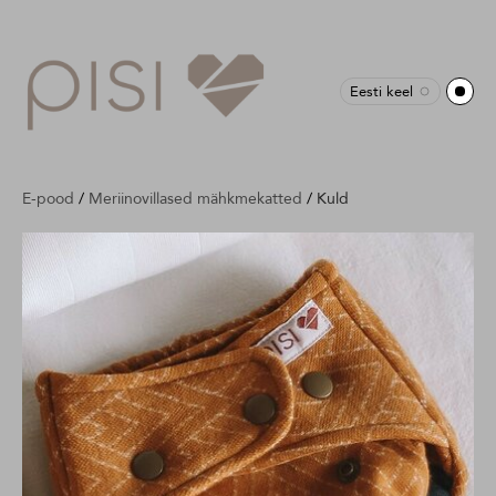
Eesti keel
E-pood
/
Meriinovillased mähkmekatted
/
Kuld