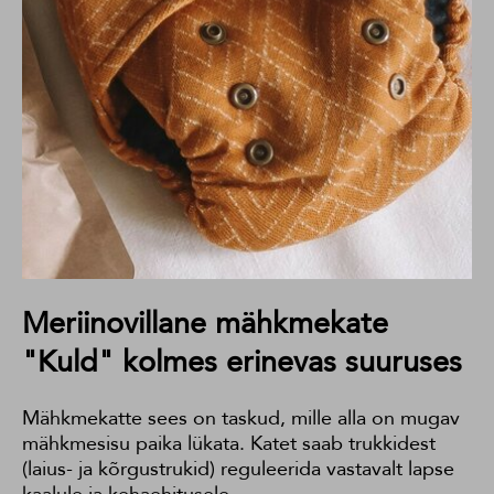
Meriinovillane mähkmekate
"Kuld" kolmes erinevas suuruses
Mähkmekatte sees on taskud, mille alla on mugav
mähkmesisu paika lükata. Katet saab trukkidest
(laius- ja kõrgustrukid) reguleerida vastavalt lapse
kaalule ja kehaehitusele.