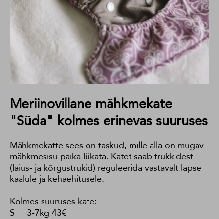
Meriinovillane mähkmekate
"Süda" kolmes erinevas suuruses
Mähkmekatte sees on taskud, mille alla on mugav
mähkmesisu paika lükata. Katet saab trukkidest
(laius- ja kõrgustrukid) reguleerida vastavalt lapse
kaalule ja kehaehitusele.
Kolmes suuruses kate:
S 3-7kg 43€