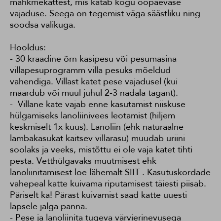
mähkmekattest, mis katab kogu ööpäevase
vajaduse. Seega on tegemist väga säästliku ning
soodsa valikuga.
Hooldus:
- 30 kraadine õrn käsipesu või pesumasina
villapesuprogramm villa pesuks mõeldud
vahendiga. Villast katet pese vajadusel (kui
määrdub või muul juhul 2-3 nädala tagant).
- Villane kate vajab enne kasutamist niiskuse
hülgamiseks lanoliinivees leotamist (hiljem
keskmiselt 1x kuus). Lanoliin (ehk naturaalne
lambakasukat kaitsev villarasu) muudab uriini
soolaks ja veeks, mistõttu ei ole vaja katet tihti
pesta. Vetthülgavaks muutmisest ehk
lanoliinitamisest loe lähemalt
SIIT
. Kasutuskordade
vahepeal katte kuivama riputamisest täiesti piisab.
Päriselt ka! Pärast kuivamist saad katte uuesti
lapsele jalga panna.
- Pese ja lanoliinita tugeva värvierinevusega