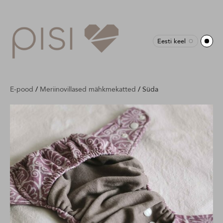
Eesti keel
E-pood
/
Meriinovillased mähkmekatted
/
Süda