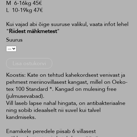
M 6-16kg 45€
L 10-19kg 47€
Kui vajad abi õige suuruse valikul, vaata infot lehel
"
Riidest mähkmetest
"
Suurus
Lisa ostukorvi
Koostis: Kate on tehtud kahekordsest venivast ja
pehmest meriinovillasest kangast, millel on Oeko-
tex 100 Standard *. Kangad on mulesing free
(julmusevabad).
Vill laseb lapse nahal hingata, on antibakteriaalne
ning sobib ideaalselt nii suvel kui talvel
kandmiseks.
Enamikele peredele piisab 6 villasest