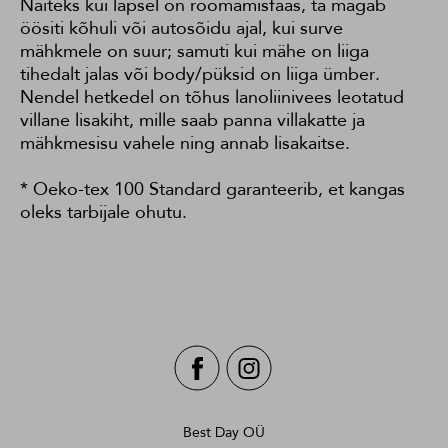
Näiteks kui lapsel on roomamisfaas, ta magab
öösiti kõhuli või autosõidu ajal, kui surve
mähkmele on suur; samuti kui mähe on liiga
tihedalt jalas või body/püksid on liiga ümber.
Nendel hetkedel on tõhus lanoliinivees leotatud
villane lisakiht, mille saab panna villakatte ja
mähkmesisu vahele ning annab lisakaitse.
* Oeko-tex 100 Standard garanteerib, et kangas
oleks tarbijale ohutu.
Best Day OÜ