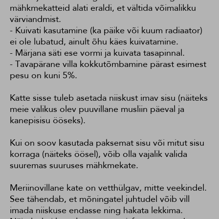
mähkmekatteid alati eraldi, et vältida võimalikku
värviandmist.
- Kuivati kasutamine (ka päike või kuum radiaator)
ei ole lubatud, ainult õhu käes kuivatamine.
- Märjana säti ese vormi ja kuivata tasapinnal.
- Tavapärane villa kokkutõmbamine pärast esimest
pesu on kuni 5%.
Katte sisse tuleb asetada niiskust imav sisu (näiteks
meie valikus olev puuvillane musliin päeval ja
kanepisisu ööseks).
Kui on soov kasutada paksemat sisu või mitut sisu
korraga (näiteks öösel), võib olla vajalik valida
suuremas suuruses mähkmekate.
Meriinovillane kate on vetthülgav, mitte veekindel.
See tähendab, et mõningatel juhtudel võib vill
imada niiskuse endasse ning hakata lekkima.