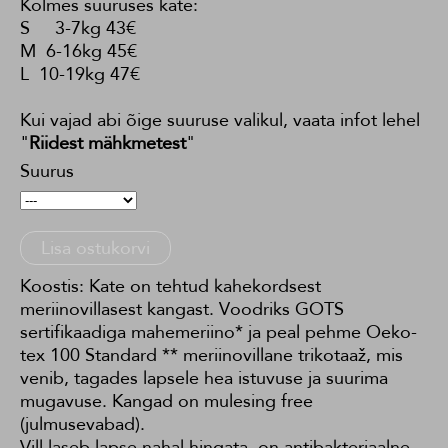
Kolmes suuruses kate:
S 3-7kg 43€
M 6-16kg 45€
L 10-19kg 47€
Kui vajad abi õige suuruse valikul, vaata infot lehel
"
Riidest mähkmetest
"
Suurus
Lisa ostukorvi
Koostis: Kate on tehtud kahekordsest
meriinovillasest kangast. Voodriks GOTS
sertifikaadiga mahemeriino* ja peal pehme Oeko-
tex 100 Standard ** meriinovillane trikotaaž, mis
venib, tagades lapsele hea istuvuse ja suurima
mugavuse. Kangad on mulesing free
(julmusevabad).
Vill laseb lapse nahal hingata, on antibakteriaalne