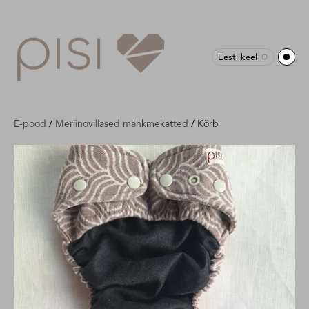
Eesti keel
E-pood
/
Meriinovillased mähkmekatted
/
Kõrb