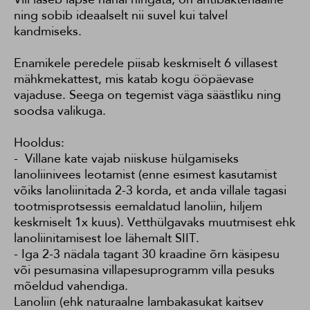
ning sobib ideaalselt nii suvel kui talvel
kandmiseks.
Enamikele peredele piisab keskmiselt 6 villasest
mähkmekattest, mis katab kogu ööpäevase
vajaduse. Seega on tegemist väga säästliku ning
soodsa valikuga.
Hooldus:
- Villane kate vajab niiskuse hülgamiseks
lanoliinivees leotamist (enne esimest kasutamist
võiks lanoliinitada 2-3 korda, et anda villale tagasi
tootmisprotsessis eemaldatud lanoliin, hiljem
keskmiselt 1x kuus). Vetthülgavaks muutmisest ehk
lanoliinitamisest loe lähemalt
SIIT
.
- Iga 2-3 nädala tagant 30 kraadine õrn käsipesu
või pesumasina villapesuprogramm villa pesuks
mõeldud vahendiga.
Lanoliin (ehk naturaalne lambakasukat kaitsev