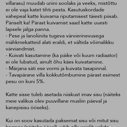
villarasu) muudab uriini soolaks ja veeks, mistõttu
ei ole vaja katet tihti pesta. Kasutuskordade
vahepeal katte kuivama riputamisest täiesti piisab.
Päriselt ka! Pärast kuivamist saad katte uuesti
lapsele jalga panna.
- Pese ja lanoliinita tugeva värvierinevusega
mähkmekatteid alati eraldi, et vältida võimalikku
värviandmist.
- Kuivati kasutamine (ka päike või kuum radiaator)
ei ole lubatud, ainult õhu käes kuivatamine.
- Märjana säti ese vormi ja kuivata tasapinnal.
- Tavapärane villa kokkutõmbumine pärast esimest
pesu on kuni 5%.
Katte sisse tuleb asetada niiskust imav sisu (näiteks
meie valikus olev puuvillane musliin päeval ja
kanepisisu ööseks).
Kui on soov kasutada paksemat sisu või mitut sisu
korraga (näiteks öösel), võib olla vajalik valida