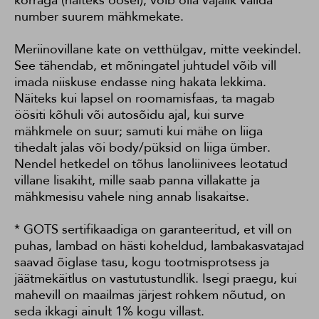
number suurem mähkmekate.
Meriinovillane kate on vetthülgav, mitte veekindel.
See tähendab, et mõningatel juhtudel võib vill
imada niiskuse endasse ning hakata lekkima.
Näiteks kui lapsel on roomamisfaas, ta magab
öösiti kõhuli või autosõidu ajal, kui surve
mähkmele on suur; samuti kui mähe on liiga
tihedalt jalas või body/püksid on liiga ümber.
Nendel hetkedel on tõhus lanoliinivees leotatud
villane lisakiht, mille saab panna villakatte ja
mähkmesisu vahele ning annab lisakaitse.
* GOTS sertifikaadiga on garanteeritud, et vill on
puhas, lambad on hästi koheldud, lambakasvatajad
saavad õiglase tasu, kogu tootmisprotsess ja
jäätmekäitlus on vastutustundlik. Isegi praegu, kui
mahevill on maailmas järjest rohkem nõutud, on
seda ikkagi ainult 1% kogu villast.