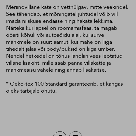
Meriinovillane kate on vetthülgav, mitte veekindel.
See tähendab, et mõningatel juhtudel võib vill
imada niiskuse endasse ning hakata lekkima.
Näiteks kui lapsel on roomamisfaas, ta magab
öösiti kõhuli või autosõidu ajal, kui surve
mähkmele on suur; samuti kui mähe on liiga
tihedalt jalas või body/püksid on liiga ümber.
Nendel hetkedel on tõhus lanoliinivees leotatud
villane lisakiht, mille saab panna villakatte ja
mähkmesisu vahele ning annab lisakaitse.
* Oeko-tex 100 Standard garanteerib, et kangas
oleks tarbijale ohutu.