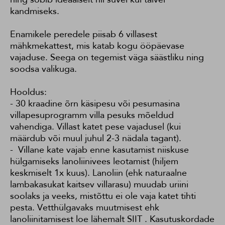
kandmiseks.
Enamikele peredele piisab 6 villasest
mähkmekattest, mis katab kogu ööpäevase
vajaduse. Seega on tegemist väga säästliku ning
soodsa valikuga.
Hooldus:
- 30 kraadine õrn käsipesu või pesumasina
villapesuprogramm villa pesuks mõeldud
vahendiga. Villast katet pese vajadusel (kui
määrdub või muul juhul 2-3 nädala tagant).
- Villane kate vajab enne kasutamist niiskuse
hülgamiseks lanoliinivees leotamist (hiljem
keskmiselt 1x kuus). Lanoliin (ehk naturaalne
lambakasukat kaitsev villarasu) muudab uriini
soolaks ja veeks, mistõttu ei ole vaja katet tihti
pesta. Vetthülgavaks muutmisest ehk
lanoliinitamisest loe lähemalt
SIIT
. Kasutuskordade