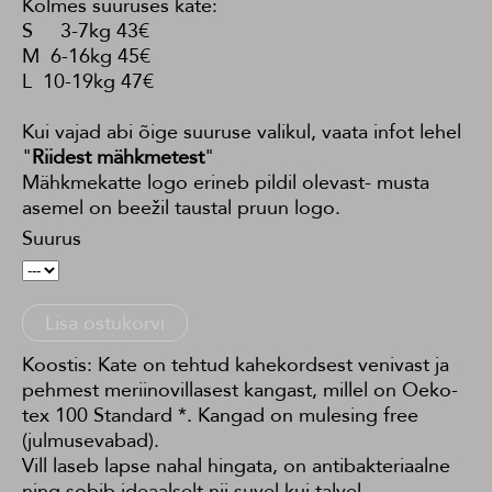
Kolmes suuruses kate:
S 3-7kg 43€
M 6-16kg 45€
L 10-19kg 47€
Kui vajad abi õige suuruse valikul, vaata infot lehel
"
Riidest mähkmetest
"
Mähkmekatte logo erineb pildil olevast- musta
asemel on beežil taustal pruun logo.
Suurus
Lisa ostukorvi
Koostis: Kate on tehtud kahekordsest venivast ja
pehmest meriinovillasest kangast, millel on Oeko-
tex 100 Standard *. Kangad on mulesing free
(julmusevabad).
Vill laseb lapse nahal hingata, on antibakteriaalne
ning sobib ideaalselt nii suvel kui talvel