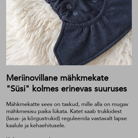
Meriinovillane mähkmekate
"Süsi" kolmes erinevas suuruses
Mähkmekatte sees on taskud, mille alla on mugav
mähkmesisu paika lükata. Katet saab trukkidest
(laius- ja kõrgustrukid) reguleerida vastavalt lapse
kaalule ja kehaehitusele.