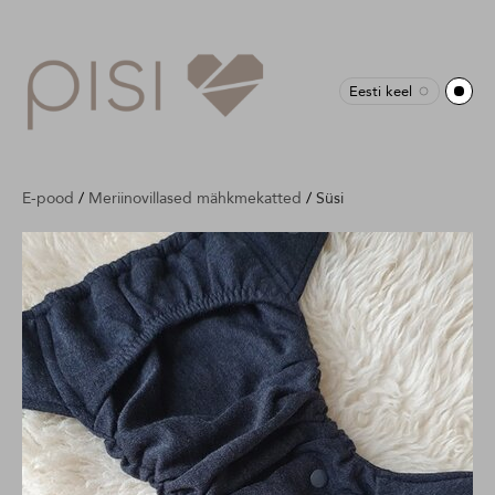
Eesti keel
E-pood
/
Meriinovillased mähkmekatted
/
Süsi