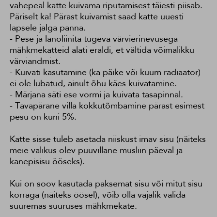
vahepeal katte kuivama riputamisest täiesti piisab.
Päriselt ka! Pärast kuivamist saad katte uuesti
lapsele jalga panna.
- Pese ja lanoliinita tugeva värvierinevusega
mähkmekatteid alati eraldi, et vältida võimalikku
värviandmist.
- Kuivati kasutamine (ka päike või kuum radiaator)
ei ole lubatud, ainult õhu käes kuivatamine.
- Märjana säti ese vormi ja kuivata tasapinnal.
- Tavapärane villa kokkutõmbamine pärast esimest
pesu on kuni 5%.
Katte sisse tuleb asetada niiskust imav sisu (näiteks
meie valikus olev puuvillane musliin päeval ja
kanepisisu ööseks).
Kui on soov kasutada paksemat sisu või mitut sisu
korraga (näiteks öösel), võib olla vajalik valida
suuremas suuruses mähkmekate.