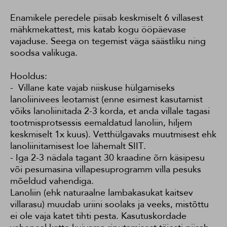
Enamikele peredele piisab keskmiselt 6 villasest
mähkmekattest, mis katab kogu ööpäevase
vajaduse. Seega on tegemist väga säästliku ning
soodsa valikuga.
Hooldus:
- Villane kate vajab niiskuse hülgamiseks
lanoliinivees leotamist (enne esimest kasutamist
võiks lanoliinitada 2-3 korda, et anda villale tagasi
tootmisprotsessis eemaldatud lanoliin, hiljem
keskmiselt 1x kuus). Vetthülgavaks muutmisest ehk
lanoliinitamisest loe lähemalt
SIIT
.
- Iga 2-3 nädala tagant 30 kraadine õrn käsipesu
või pesumasina villapesuprogramm villa pesuks
mõeldud vahendiga.
Lanoliin (ehk naturaalne lambakasukat kaitsev
villarasu) muudab uriini soolaks ja veeks, mistõttu
ei ole vaja katet tihti pesta. Kasutuskordade