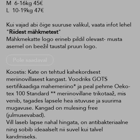
M 6-16kg 45€
L 10-19kg 47€
Kui vajad abi õige suuruse valikul, vaata infot lehel
"
Riidest mähkmetest
"
Mähkmekatte logo erineb pildil olevast- musta
asemel on beežil taustal pruun logo.
Pole saadaval
Koostis: Kate on tehtud kahekordsest
meriinovillasest kangast. Voodriks GOTS
sertifikaadiga mahemeriino* ja peal pehme Oeko-
tex 100 Standard ** meriinovillane trikotaaž, mis
venib, tagades lapsele hea istuvuse ja suurima
mugavuse. Kangad on mulesing free
(julmusevabad).
Vill laseb lapse nahal hingata, on antibakteriaalne
ning sobib ideaalselt nii suvel kui talvel
kandmiseks.