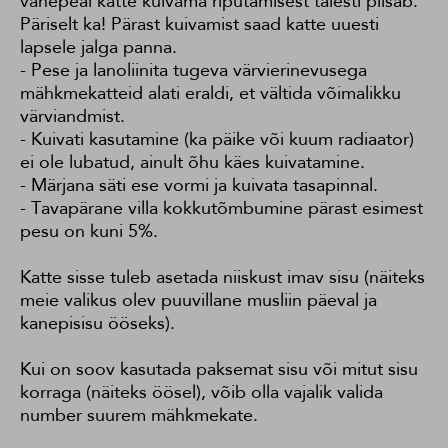
vahepeal katte kuivama riputamisest täiesti piisab.
Päriselt ka! Pärast kuivamist saad katte uuesti
lapsele jalga panna.
- Pese ja lanoliinita tugeva värvierinevusega
mähkmekatteid alati eraldi, et vältida võimalikku
värviandmist.
- Kuivati kasutamine (ka päike või kuum radiaator)
ei ole lubatud, ainult õhu käes kuivatamine.
- Märjana säti ese vormi ja kuivata tasapinnal.
- Tavapärane villa kokkutõmbumine pärast esimest
pesu on kuni 5%.
Katte sisse tuleb asetada niiskust imav sisu (näiteks
meie valikus olev puuvillane musliin päeval ja
kanepisisu ööseks).
Kui on soov kasutada paksemat sisu või mitut sisu
korraga (näiteks öösel), võib olla vajalik valida
number suurem mähkmekate.