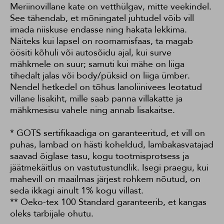
Meriinovillane kate on vetthülgav, mitte veekindel.
See tähendab, et mõningatel juhtudel võib vill
imada niiskuse endasse ning hakata lekkima.
Näiteks kui lapsel on roomamisfaas, ta magab
öösiti kõhuli või autosõidu ajal, kui surve
mähkmele on suur; samuti kui mähe on liiga
tihedalt jalas või body/püksid on liiga ümber.
Nendel hetkedel on tõhus lanoliinivees leotatud
villane lisakiht, mille saab panna villakatte ja
mähkmesisu vahele ning annab lisakaitse.
* GOTS sertifikaadiga on garanteeritud, et vill on
puhas, lambad on hästi koheldud, lambakasvatajad
saavad õiglase tasu, kogu tootmisprotsess ja
jäätmekäitlus on vastutustundlik. Isegi praegu, kui
mahevill on maailmas järjest rohkem nõutud, on
seda ikkagi ainult 1% kogu villast.
** Oeko-tex 100 Standard garanteerib, et kangas
oleks tarbijale ohutu.