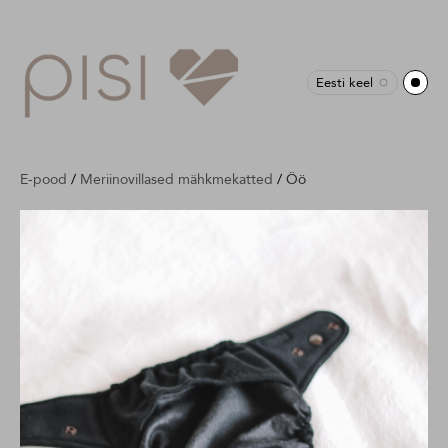
Eesti keel
E-pood
/
Meriinovillased mähkmekatted
/
Öö