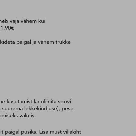
äheb vaja vähem kui
11.90€
kkideta paigal ja vähem trukke
e kasutamist lanoliinita soovi
nab suurema lekkekindluse), pese
amiseks valmis.
 paigal püsiks. Lisa must villakiht