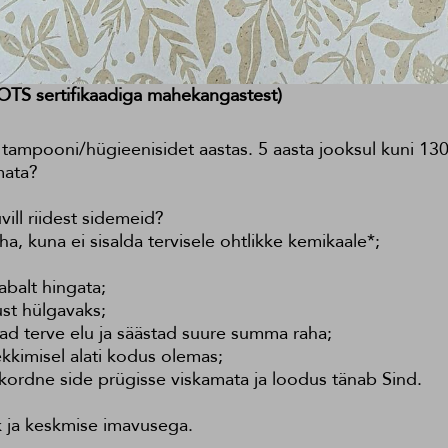
OTS sertifikaadiga mahekangastest)
tampooni/hügieenisidet aastas. 5 aasta jooksul kuni 130
mata?
ill riidest sidemeid?
ha, kuna ei sisalda tervisele ohtlikke kemikaale*;
abalt hingata;
ust hülgavaks;
ad terve elu ja säästad suure summa raha;
ekkimisel alati kodus olemas;
kordne side prügisse viskamata ja loodus tänab Sind.
k ja keskmise imavusega.