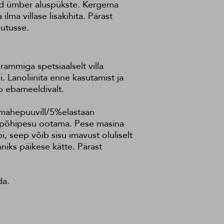
vad ümber aluspükste. Kergema
lma villase lisakihita. Pärast
sutusse.
ammiga spetsiaalselt villa
. Lanoliinita enne kasutamist ja
ab ebameeldivalt.
 mahepuuvill/5%elastaan
a põhipesu ootama. Pese masina
, seep võib sisu imavust oluliselt
niks päikese kätte. Pärast
da.