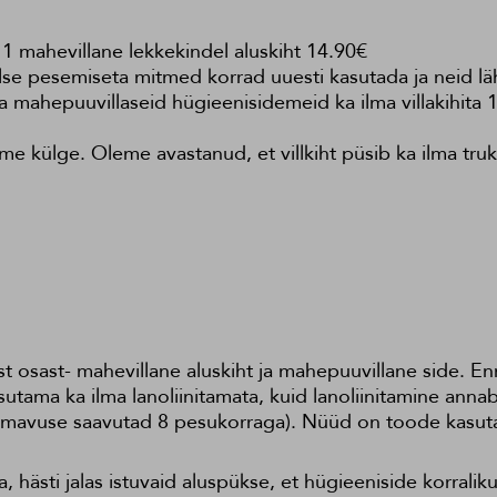
 1 mahevillane lekkekindel aluskiht 14.90€
alse pesemiseta mitmed korrad uuesti kasutada ja neid l
a mahepuuvillaseid hügieenisidemeid ka ilma villakihita 
deme külge. Oleme avastanud, et villkiht püsib ka ilma tru
osast- mahevillane aluskiht ja mahepuuvillane side. Enn
kasutama ka ilma lanoliinitamata, kuid lanoliinitamine an
e imavuse saavutad 8 pesukorraga). Nüüd on toode kasut
hästi jalas istuvaid aluspükse, et hügieeniside korralikult