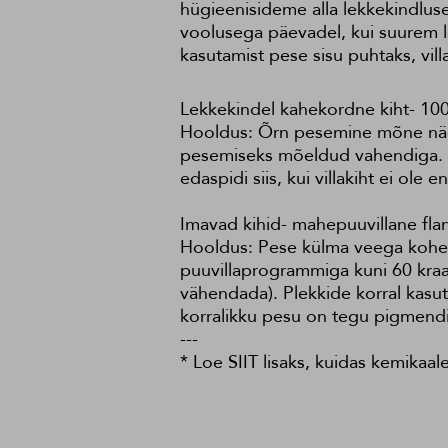
hügieenisideme alla lekkekindlus
voolusega päevadel, kui suurem lek
kasutamist pese sisu puhtaks, vill
Lekkekindel kahekordne kiht- 100
Hooldus: Õrn pesemine mõne nädal
pesemiseks mõeldud vahendiga. Pära
edaspidi siis, kui villakiht ei ol
Imavad kihid- mahepuuvillane fl
Hooldus: Pese külma veega kohe p
puuvillaprogrammiga kuni 60 kraad
vähendada). Plekkide korral kasut
korralikku pesu on tegu pigmendi,
---
* Loe
SIIT
lisaks, kuidas kemikaa