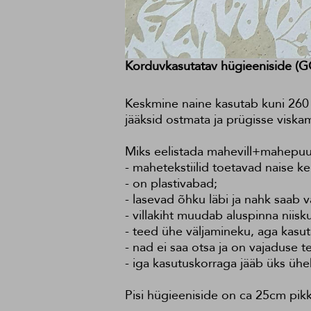
Korduvkasutatav hügieeniside (G
Keskmine naine kasutab kuni 260 
jääksid ostmata ja prügisse viska
Miks eelistada mahevill+mahepuuv
- mahetekstiilid toetavad naise ke
- on plastivabad;
- lasevad õhku läbi ja nahk saab v
- villakiht muudab aluspinna niisk
- teed ühe väljamineku, aga kasut
- nad ei saa otsa ja on vajaduse t
- iga kasutuskorraga jääb üks ühe
Pisi hügieeniside on ca 25cm pik