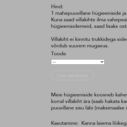
Hind:
1 mahepuuvillane hügieeniside ja
Kuna saad villakihte ilma vahepe
hügieenisidemeid, saad lisaks ost
Villakiht ei kinnitu trukkidega si
võrdub suurem mugavus.
Toode
Lisa ostukorvi
Meie hügieeniside koosneb kahest 
korral villakiht ära (saab hakata 
puuvillane sisu läbi (maksimaals
Kasutamine: Kanna laiema lõikega, 