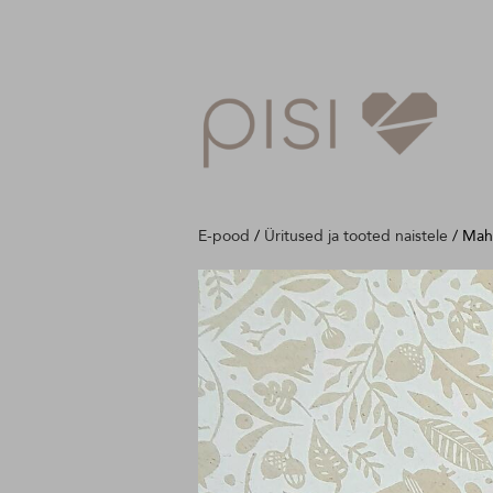
E-pood
/
Üritused ja tooted naistele
/
Mahe