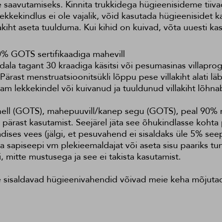
e saavutamiseks. Kinnita trukkidega hügieenisideme tii
kekindlus ei ole vajalik, võid kasutada hügieenisidet ka i
akiht aseta tuulduma. Kui kihid on kuivad, võta uuesti ka
% GOTS sertifikaadiga mahevill
a tagant 30 kraadiga käsitsi või pesumasinas villaprogr
st menstruatsioonitsükli lõppu pese villakiht alati läbi
e enam lekkekindel või kuivanud ja tuuldunud villakiht lõhn
anell (GOTS), mahepuuvill/kanep segu (GOTS), peal 90%
ärast kasutamist. Seejärel jäta see õhukindlasse koht
ises vees (jälgi, et pesuvahend ei sisaldaks üle 5% seepi
a sapiseepi vm plekieemaldajat või aseta sisu paariks tun
 mitte mustusega ja see ei takista kasutamist.
le sisaldavad hügieenivahendid võivad meie keha mõjuta